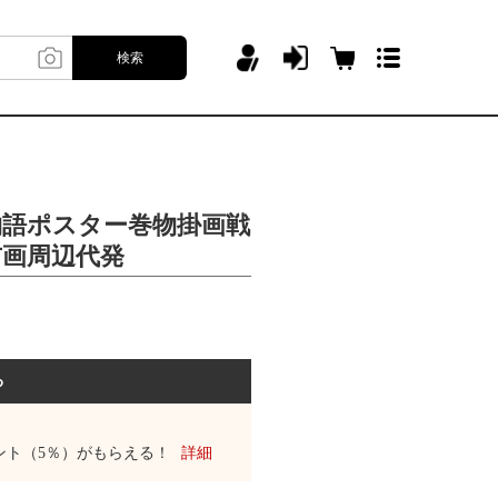
検索
物語ポスター巻物掛画戦
布画周辺代発
る
ント（5％）がもらえる！
詳細