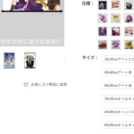
仕様
：
サイズ
：
20x30cmアートク
40x60cmアート布
お気に入り商品に追加
60x90cmアート布
20x30cmオイル
40x60cmキャンバ
60x90cmオイル