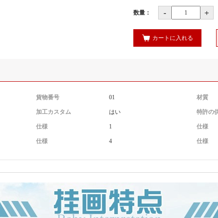
-
+
数量：
カートに入れる
貨物番号
01
材質
加工カスタム
はい
特許の
仕様
1
仕様
仕様
4
仕様