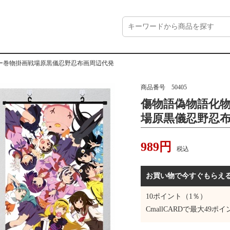
ー巻物掛画戦場原黒儀忍野忍布画周辺代発
商品番号
50405
傷物語偽物語化
場原黒儀忍野忍
989
円
税込
お買い物で今すぐもらえ
10
ポイント（1％）
CmallCARDで最大
49
ポイ