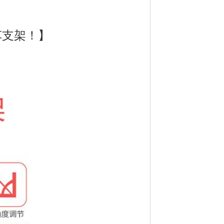
车支架！】
。