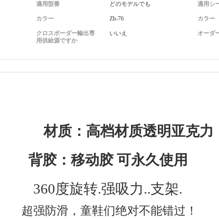
適用型番
どのモデルでも
適用シ
カラー
Zh-76
カラー
クロスボーダー輸出専
いいえ
オーダ
用供給源ですか
材质：高档材质透明亚克力
背胶：移动胶 可永久使用
360度旋转.强吸力..支架.
超强防滑，童鞋们绝对不能错过！