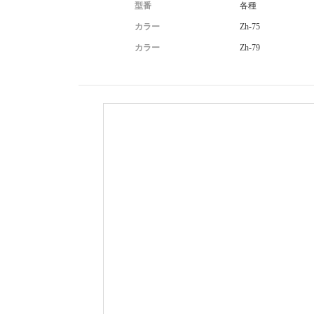
型番
各種
カラー
Zh-75
カラー
Zh-79