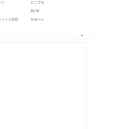
ーン
どこでも
Zh-78
ーメイド対応
サポート