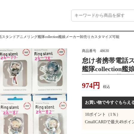
スタンドアニメリング艦隊collection艦娘メーカー卸売りカスタマイズ可能
商品番号
48630
怠け者携帯電話
艦隊collecti
タマイズ可能
974
円
税込
お買い物で今すぐもらえ
10
ポイント（1％）
CmallCARDで最大
49
ポイ