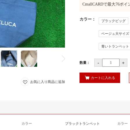
CmallCARDで最大
76
ポイ
カラー
：
ブラックビッグ
ベージュ大サイズ
青いトランペット
-
+
数量：
カートに入れる
お気に入り商品に追加
カラー
ブラックトランペット
カラー