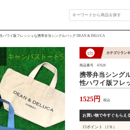
ハワイ版フレッシュな携帯弁当シングルバッグ DEAN & DELUCA
カテゴリラン
商品番号
47628
携帯弁当シング
性ハワイ版フレ
グルバッグ DEAN
1525
円
税込
お買い物で今すぐもらえ
15
ポイント（1％）