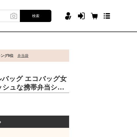
検索
キング8位
弁当袋
ルバッグ エコバッグ女
ッシュな携帯弁当シン
 & DELUCA
る