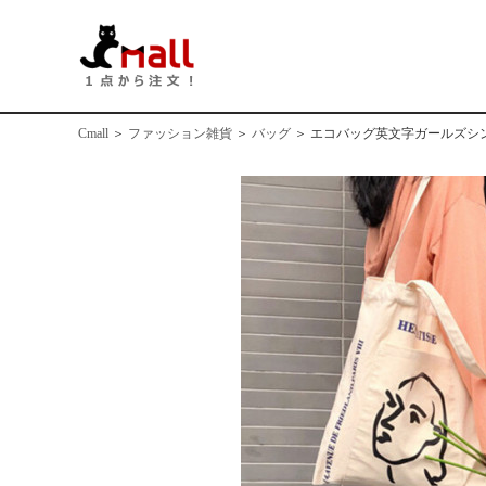
Cmall
＞
ファッション雑貨
＞
バッグ
＞
エコバッグ英文字ガールズシン