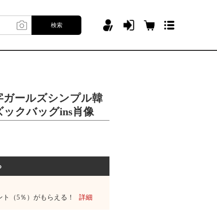
検索
字ガールズシンプル韓
ックバッグins肖像
る
ント（5％）がもらえる！
詳細