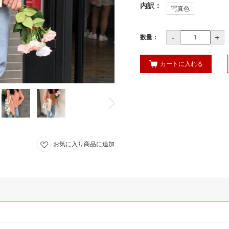
内訳
：
写真色
-
+
数量：
カートに入れる
お気に入り商品に追加