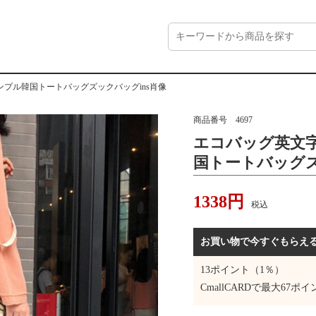
プル韓国トートバッグズックバッグins肖像
商品番号
4697
エコバッグ英文
国トートバッグズ
1338
円
税込
お買い物で今すぐもらえ
13
ポイント（1％）
CmallCARDで最大
67
ポイ