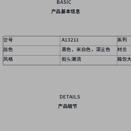
BASIC
产品基本信息
货号
A13211
系列
颜色
黑色，米白色，深蓝色
材质
风格
街头潮流
箱包
DETAILS
产品细节