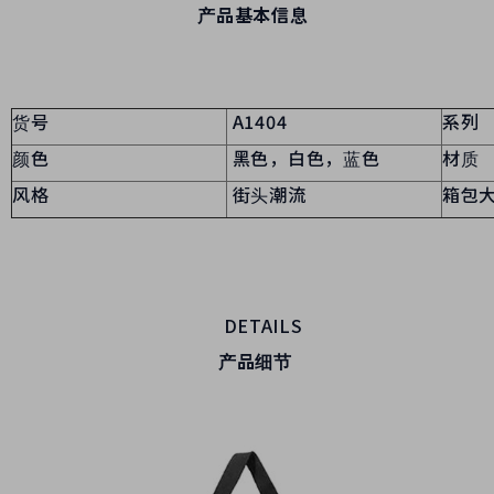
产品基本信息
货号
A1404
系列
颜色
黑色，白色，蓝色
材质
风格
街头潮流
箱包
DETAILS
产品细节