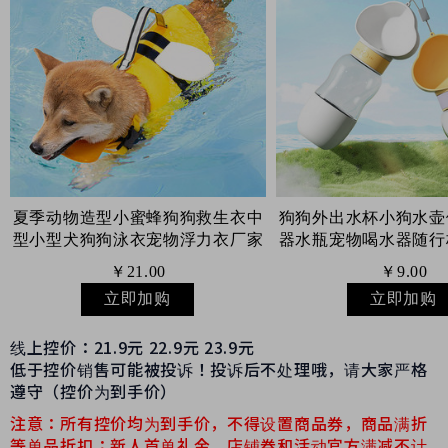
夏季动物造型小蜜蜂狗狗救生衣中
狗狗外出水杯小狗水壶
型小型犬狗狗泳衣宠物浮力衣厂家
器水瓶宠物喝水器随行
￥21.00
￥9.00
立即加购
立即加购
线上控价：
21.9元 22.9元 23.9元
低于控价销售可能被投诉！投诉后不处理哦，请大家严格
遵守（控价为到手价）
注意：所有控价均为到手价，不得设置商品券，商品满折
等单品折扣；新人首单礼金，店铺券和活动官方满减不计