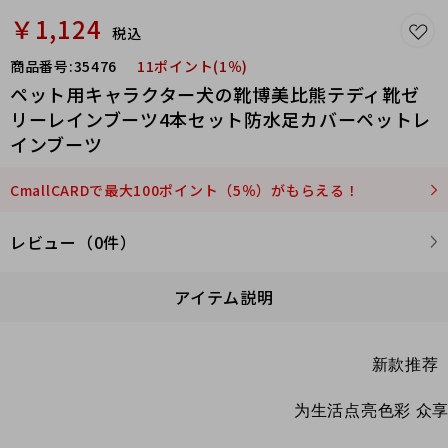
￥1,124
税込
商品番号:
35476
11ポイント(1％)
ペット用キャラクター犬の靴博美比熊テディ靴ゼ
リーレインブーツ4本セット防水足カバーペットレ
インブーツ
CmallCARDで最大100ポイント（5％）がもらえる！
レビュー（0件）
アイテム説明
新款推荐
为生活点亮色彩 众