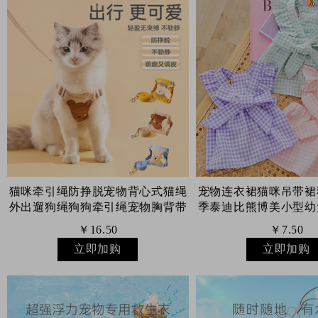
猫咪牵引绳防挣脱宠物背心式猫绳
宠物连衣裙猫咪吊带裙
外出遛狗绳狗狗牵引绳宠物胸背带
季泰迪比熊博美小型幼
￥16.50
￥7.50
立即加购
立即加购