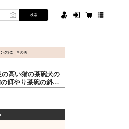
検索
キング9位
その他
足の高い猫の茶碗犬の
猫の餌やり茶碗の斜口
茶碗
る