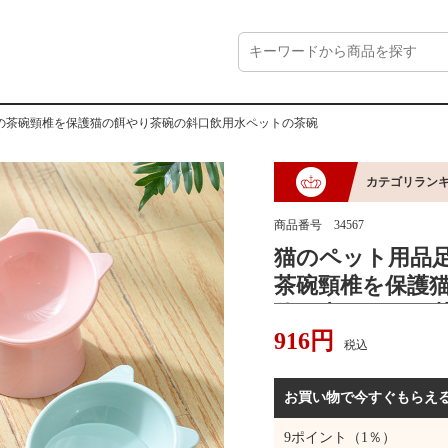
の茶碗頸椎を保護猫の餌やり茶碗の斜口飲用水ペットの茶碗
カテゴリラン
商品番号
34567
猫のペット用品
茶碗頸椎を保護
飲用水ペットの
916
円
税込
お買い物で今すぐもらえ
9
ポイント（1％）