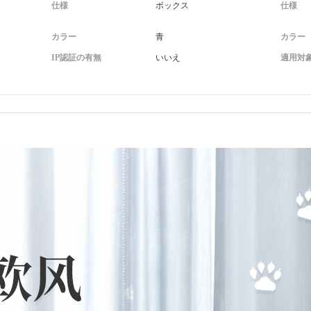
仕様
ボックス
仕様
カラー
青
カラー
IP認証の有無
いいえ
適用対