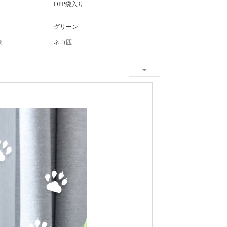
OPP袋入り
グリーン
象
ネコ匹