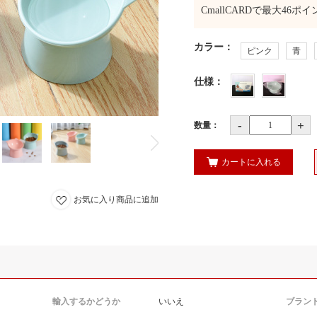
CmallCARDで最大
46
ポイ
カラー
：
ピンク
青
仕様
：
-
+
数量：
カートに入れる
お気に入り商品に追加
輸入するかどうか
いいえ
ブラン