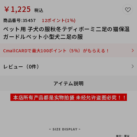
￥1,225
税込
商品番号:
35457
12ポイント(1％)
ペット用 子犬の服秋冬テディボーミ二足の猫保温
ガードルペット小型犬二足の服
CmallCARDで最大100ポイント（5％）がもらえる！
レビュー（0件）
アイテム説明
本店所有产品都是实物拍摄 未经允许盗图必究！！