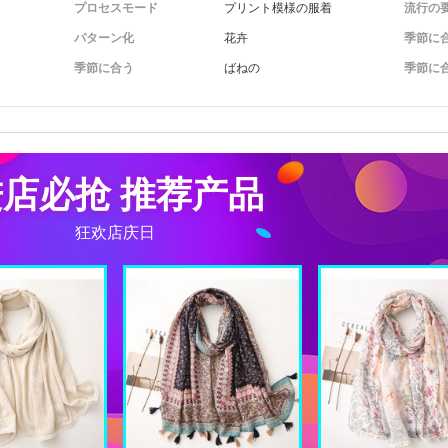
プロセスモード
プリント模様の服着
流行の
パターン化
花卉
季節に
季節に合う
ばねの
季節に
店必抢 推荐产品
狂欢店庆日