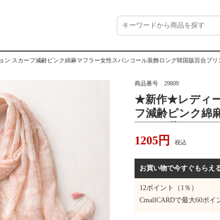
ション スカーフ減齢ピンク綿麻マフラー女性スパンコール装飾ロング韓国版百合プ
商品番号
29809
★新作★レディー
フ減齢ピンク綿
コール装飾ロン
1205
円
フリンジ大スト
税込
お買い物で今すぐもらえ
12
ポイント（1％）
CmallCARDで最大
60
ポイ