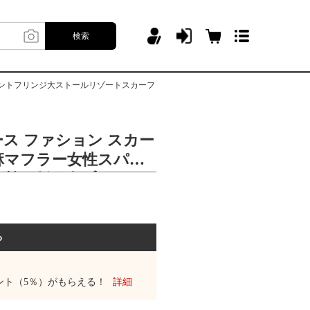
検索
リントフリンジ大ストールリゾートスカーフ
ス ファション スカー
麻マフラー女性スパン
グ韓国版百合プリント
ールリゾートスカーフ
る
ント（5％）がもらえる！
詳細