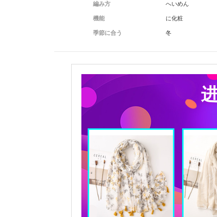
編み方
へいめん
機能
に化粧
季節に合う
冬
进