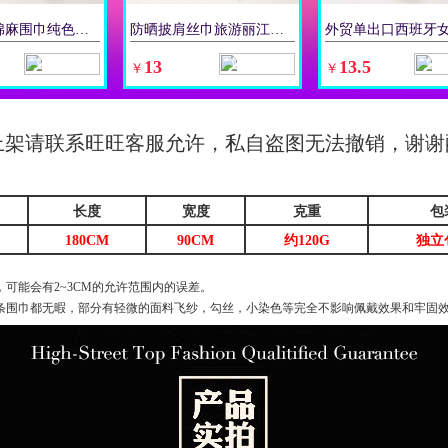
刺绣花边棉麻围巾纯色丝巾绣花百搭披肩女长款秋冬保暖薄款纱巾女
防晒披肩丝巾旅游丽江泰国棉麻大方巾民族风复古小花朵斜纹棉围巾
立即购买
立即购买
立
13
13.5
￥
￥
上架请联系旺旺客服允许，私自盗图无法撤销，谢谢
长度
宽度
克重
包
180CM
90CM
约120G
独立
可能会有2~3CM的允许范围内的误差。
条围巾都无暇，部分有轻微的面料飞纱，勾丝，小染色等完全不影响佩戴效果和牢固