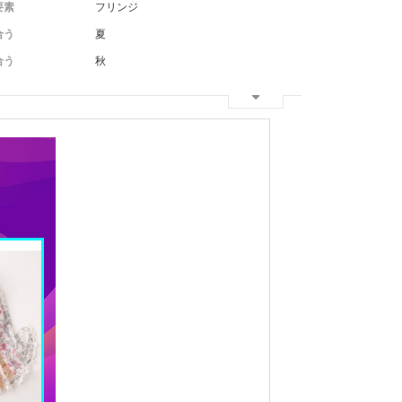
要素
フリンジ
合う
夏
合う
秋