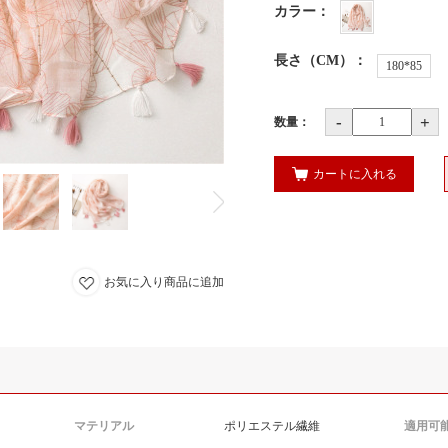
カラー
：
長さ（CM）
：
180*85
-
+
数量：
カートに入れる
お気に入り商品に追加
マテリアル
ポリエステル繊維
適用可