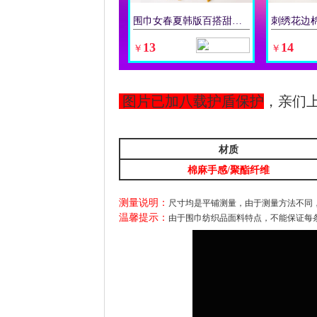
围巾女春夏韩版百搭甜美蝴蝶保暖披肩棉麻手感纱巾度假大沙滩巾
立即购买
13
14
￥
￥
图片已加八载护盾保护
，亲们
材质
棉麻手感/聚酯纤维
测量说明：
尺寸均是平铺测量，由于测量方法不同，
温馨提示：
由于围巾纺织品面料特点，不能保证每