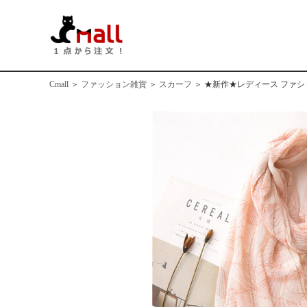
Cmall
＞
ファッション雑貨
＞
スカーフ
＞
★新作★レディース ファ