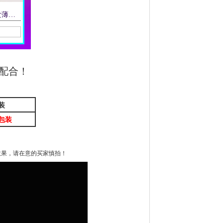
外贸单出口西班牙女薄棉手感碎花花边围巾春夏秋遮阳披肩柔软防嗮
即购买
配合！
装
包装
效果，请在意的买家慎拍！