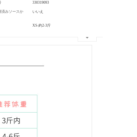
号
330319093
得済みソースか
いいえ
XS-約2-3斤