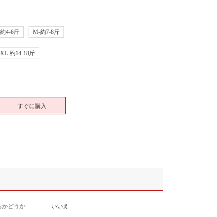
-約4-6斤
M-約7-8斤
XL-約14-18斤
すぐに購入
るかどうか
いいえ