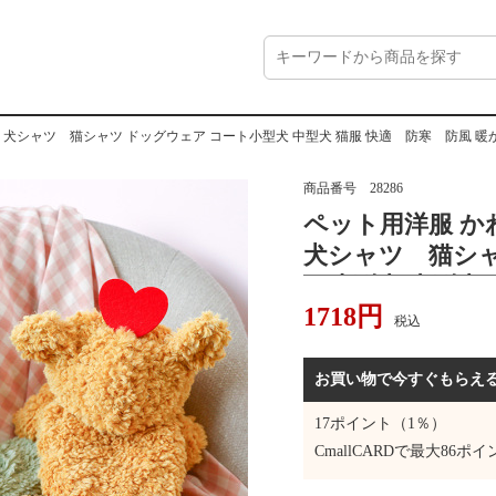
ャツ 猫シャツ ドッグウェア コート小型犬 中型犬 猫服 快適 防寒 防風 暖かい ペットパジ
商品番号
28286
ペット用洋服 か
犬シャツ 猫シャ
ト小型犬 中型犬
1718
円
暖かい ペット
税込
ア おしゃれ 人
ット 抜け毛防
お買い物で今すぐもらえ
17
ポイント（1％）
CmallCARDで最大
86
ポイ