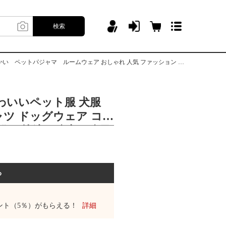
検索
ャマ ルームウェア おしゃれ 人気 ファッション ジャケット 抜け毛防止対策
わいいペット服 犬服
ツ ドッグウェア コー
 猫服 快適 防寒 防風
パジャマ ルームウェ
気 ファッション ジャケ
止対策
る
ント（5％）がもらえる！
詳細