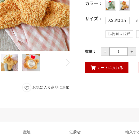
カラー
：
サイズ
：
XS-約2-3斤
S
L-約10～12斤
-
+
数量：
カートに入れる
お気に入り商品に追加
産地
江蘇省
輸入す