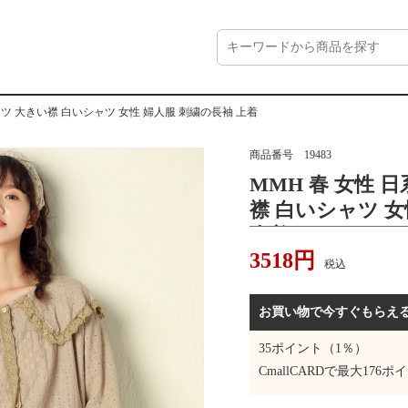
ャツ 大きい襟 白いシャツ 女性 婦人服 刺繍の長袖 上着
商品番号
19483
MMH 春 女性 
襟 白いシャツ 女
上着
3518
円
税込
お買い物で今すぐもらえ
35
ポイント（1％）
CmallCARDで最大
176
ポイ