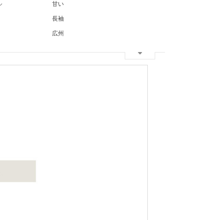
ル
甘い
長袖
広州