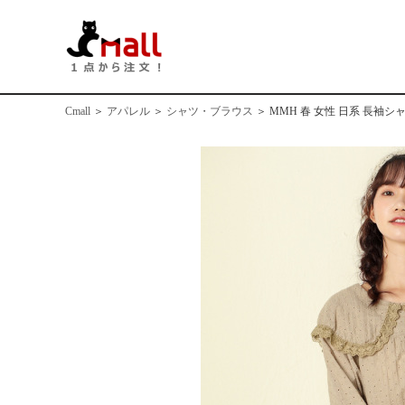
Cmall
＞
アパレル
＞
シャツ・ブラウス
＞
MMH 春 女性 日系 長袖シ