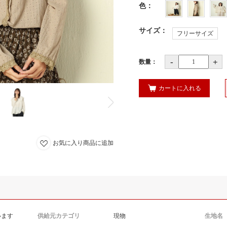
色
：
サイズ
：
フリーサイズ
-
+
数量：
カートに入れる
お気に入り商品に追加
います
供給元カテゴリ
現物
生地名