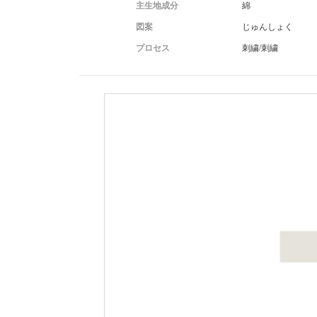
主生地成分
綿
図案
じゅんしょく
プロセス
刺繍/刺繍