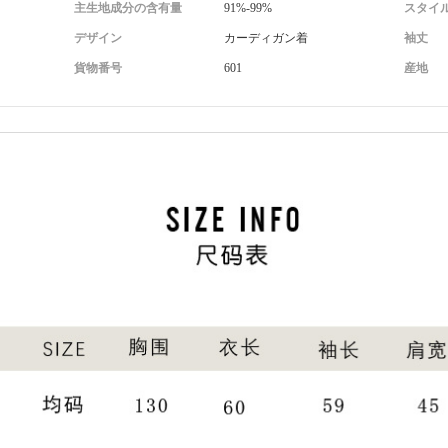
主生地成分の含有量
91%-99%
スタイ
デザイン
カーディガン着
袖丈
貨物番号
601
産地