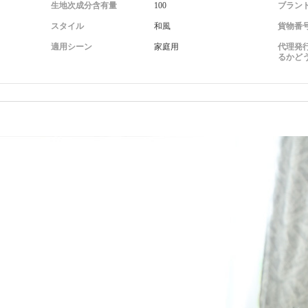
生地次成分含有量
100
ブラン
スタイル
和風
貨物番
適用シーン
家庭用
代理発
るかど