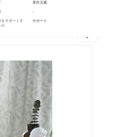
ド
美作元素
号
-
行をサポートす
サポート
うか