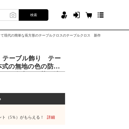
検索
って現代の簡単な長方形のテーブルクロスのテーブルクロス 新作
 テーブル飾り テー
本式の無地の色の防
ネル 食卓のお茶を洗
な長方形のテーブルク
クロス 新作
る
ント（5％）がもらえる！
詳細