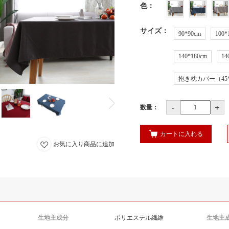
色
：
サイズ
：
90*90cm
100*
140*180cm
14
抱き枕カバー（45*4
-
+
数量：
カートに入れる
お気に入り商品に追加
生地主成分
ポリエステル繊維
生地主