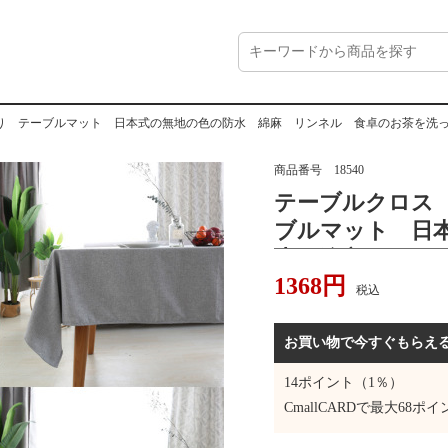
り テーブルマット 日本式の無地の色の防水 綿麻 リンネル 食卓のお茶を洗
商品番号
18540
テーブルクロス
ブルマット 日
水 綿麻 リン
1368
円
って現代の簡単
税込
ロスのテーブル
お買い物で今すぐもらえ
14
ポイント（1％）
CmallCARDで最大
68
ポイ