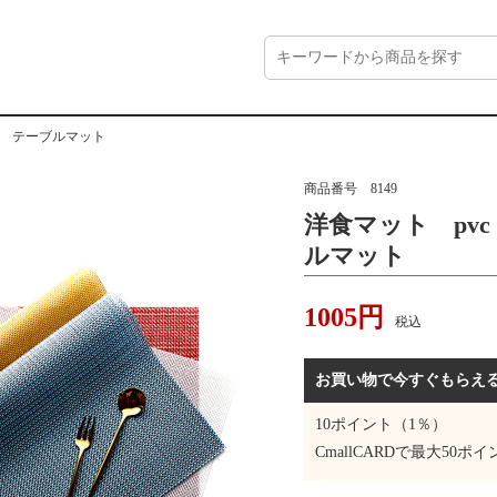
水 テーブルマット
商品番号
8149
洋食マット pv
ルマット
1005
円
税込
お買い物で今すぐもらえ
10
ポイント（1％）
CmallCARDで最大
50
ポイ