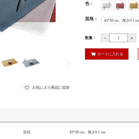
色
：
規格
：
45*30 cm、厚さ0.1 c
-
+
数量：
カートに入れる
お気に入り商品に追加
規格
45*30 cm、厚さ0.1 cm