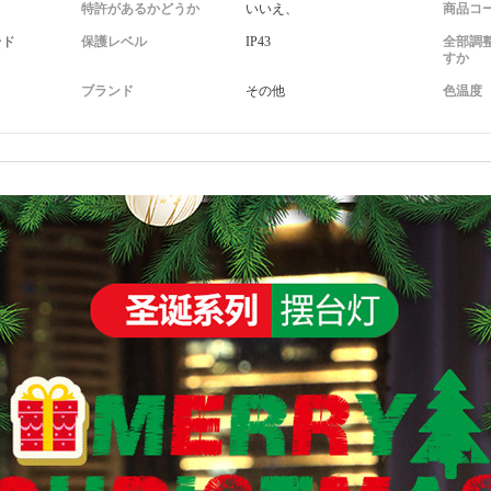
特許があるかどうか
いいえ、
商品コ
ンド
保護レベル
IP43
全部調
すか
ブランド
その他
色温度