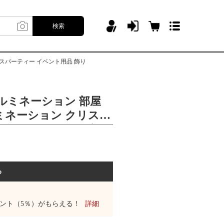
検索
スマスパーティー イベント用品 飾り
イルミネーション 部屋
ミネーション クリスマ
mas クリスマスグッズ ク
ー イベント用品 飾り
る
ント（5％）がもらえる！
詳細