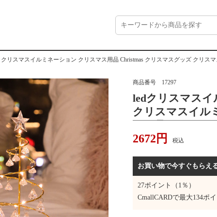
 クリスマスイルミネーション クリスマス用品 Christmas クリスマスグッズ クリ
商品番号
17297
ledクリスマス
クリスマスイル
ス用品 Christ
2672
円
リスマスパーティ
税込
お買い物で今すぐもらえ
27
ポイント（1％）
CmallCARDで最大
134
ポイ