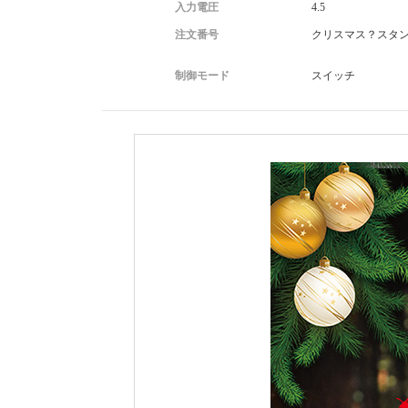
入力電圧
4.5
注文番号
クリスマス？スタ
制御モード
スイッチ