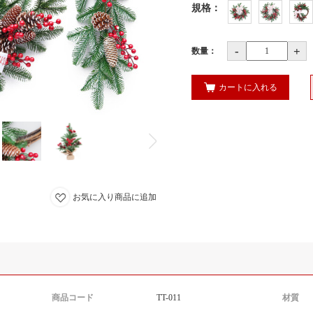
規格
：
-
+
数量：
カートに入れる
お気に入り商品に追加
商品コード
TT-011
材質