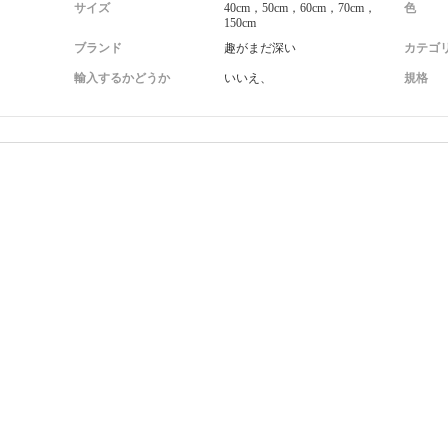
サイズ
40cm，50cm，60cm，70cm，
色
150cm
ブランド
趣がまだ深い
カテゴ
輸入するかどうか
いいえ、
規格