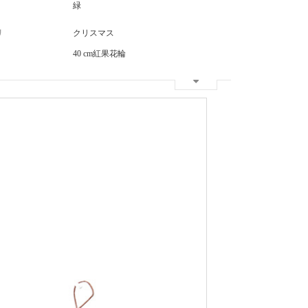
緑
リ
クリスマス
40 cm紅果花輪