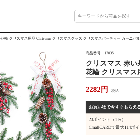
花輪 クリスマス用品 Christmas クリスマスグッズ クリスマスパーティー カーニ
商品番号
17035
クリスマス 赤い
花輪 クリスマス用品
マスグッズ クリ
2282
円
ニバル用品 イベ
税込
マス オーナメン
お買い物で今すぐもらえ
23
ポイント（1％）
CmallCARDで最大
114
ポイ