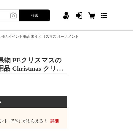
検索
バル用品 イベント用品 飾り クリスマス オーナメント
果物 PEクリスマスの
 Christmas クリス
スマスパーティー カー
ント用品 飾り クリス
ト
る
ント（5％）がもらえる！
詳細