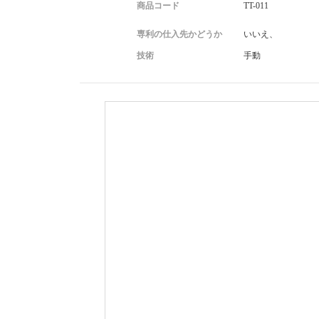
商品コード
TT-011
専利の仕入先かどうか
いいえ、
技術
手動