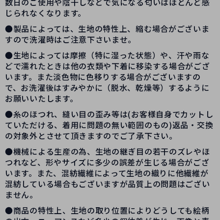
数日のご使用や陰干しなどで気になる匂いはほとんど感
じられなくなります。
●製品によっては、生地の特性上、縮む場合がございま
すので洗濯時はご注意下さいませ。
●生地によっては摩擦（特に湿った状態）や、汗や雨な
どで濡れたときは他の衣類や下着に移染する場合がござ
います。また淡色物に色移りする場合がございますの
で、お洗濯後はすみやかに（脱水、乾燥等）するように
お願いいたします。
●糸のほつれ、縫い目の歪み等は(お客様自身でカットし
ていただける、着用に問題の無い範囲のもの)返品・交換
の対象外とさせて頂きますのでご了承下さい。
●機械による生産の為、生地の継ぎ目の若干のズレやほ
つれなど、形やサイズに多少の誤差が生じる場合がござ
います。また、混紡繊維によって生地の織りに他繊維が
混紡している場合もございますが品質上の問題はござい
ません。
●商品の特性上、生地の取り位置によりどうしても絵柄