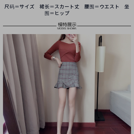
尺码＝サイズ 裙长＝スカート丈 腰围＝ウエスト 坐
围＝ヒップ