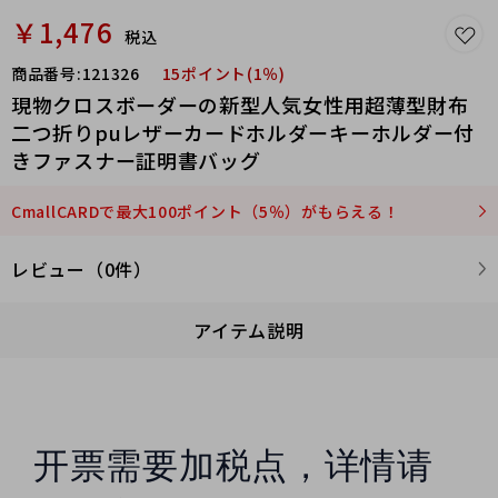
咨询客服谢谢
￥1,476
税込
钱包尺寸：11.5*9.5*1.5c
商品番号:
121326
15ポイント(1％)
m，大概0.13KG
現物クロスボーダーの新型人気女性用超薄型財布
二つ折りpuレザーカードホルダーキーホルダー付
きファスナー証明書バッグ
CmallCARDで最大100ポイント（5％）がもらえる！
レビュー（0件）
アイテム説明