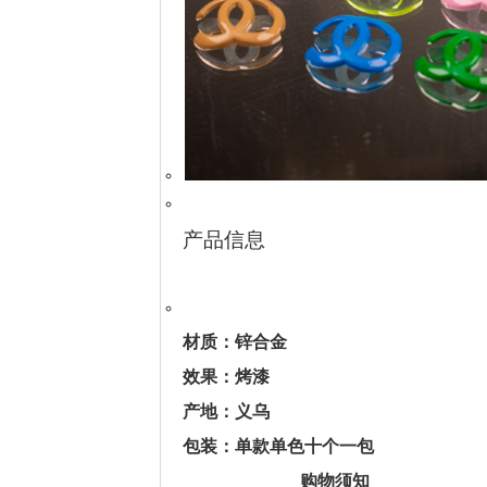
产品信息
材质：锌合金
效果：烤漆
产地：义乌
包装：单款单色十个一包
购物须知