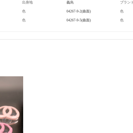
出身地
義烏
ブラン
色
04267-9-2(曲面)
色
色
04267-9-5(曲面)
色