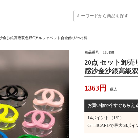
沙金沙銀高級双色双Cアルファベット合金飾りdiy材料
商品番号
118198
20点 セット卸
感沙金沙銀高級
合金飾りdiy材料
1363
円
税込
お買い物で今すぐもらえ
14
ポイント（1％）
CmallCARDで最大
68
ポイ