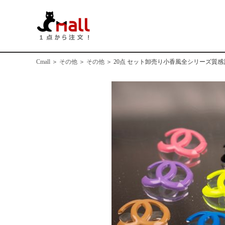
Cmall
＞
その他
＞
その他
＞
20点 セット卸売り小香風全シリーズ質感