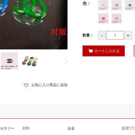
色
：
-
+
数量：
カートに入れる
お気に入り商品に追加
クセサリー
材料
合金
処理プ