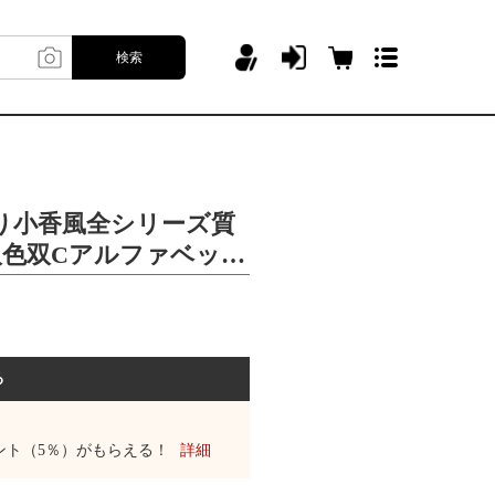
検索
売り小香風全シリーズ質
双色双Cアルファベット
る
ント（5％）がもらえる！
詳細