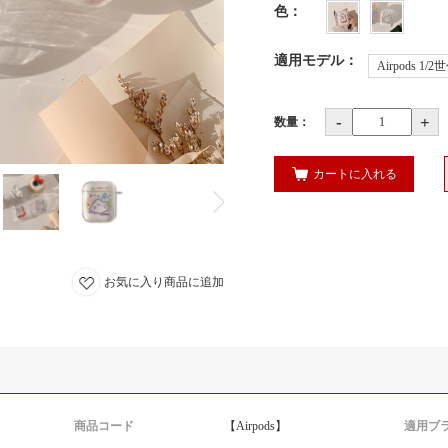
色
：
適用モデル
：
Airpods 1/2
-
+
数量：
カートに入れる
お気に入り商品に追加
商品コード
【Airpods】
適用ブ