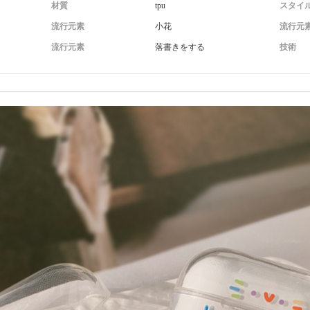
材質
tpu
スタイ
流行元素
小花
流行元
流行元素
落書きをする
技術