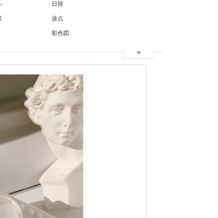
ル
日韓
素
波点
彩色図