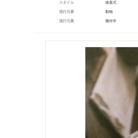
スタイル
後蓋式
流行元素
動物
流行元素
幾何学