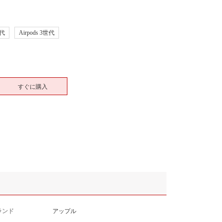
世代
Airpods 3世代
すぐに購入
ランド
アップル