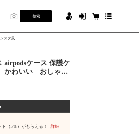
検索
インスタ風
irpodsケース 保護ケ
s対応 かわいい おしゃれ
ンスタ風
る
ント（5％）がもらえる！
詳細