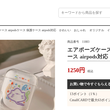
ース airpodsケース 保護ケース airpods対応 かわいい おしゃれ オリジナル 
商品番号
11883
エアポーズケース a
ース airpod
オリジナル イ
1250
円
税込
お買い物で今すぐもらえ
13
ポイント（1％）
CmallCARDで最大
63
ポイ