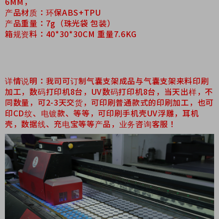
6MM，
产品材质：环保ABS+TPU
产品重量：7g（珠光袋 包装）
箱规资料：40*30*30CM 重量7.6KG
详情说明：我司可订制气囊支架成品与气囊支架来料印刷
加工，数码打印机8台，UV数码打印机8台，当天出样，不
同数量，可2-3天交货，可印刷普通款式的印刷加工，也可
印CD纹、电镀款、等等，可印刷手机壳UV浮雕，耳机
壳，数据线、充电宝等等产品，业务咨询客服！