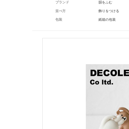
ブランド
韻をふむ
並べ方
飾りをつける
包装
紙箱の包装