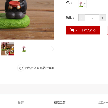
色
：
-
+
数量：
カートに入れる
お気に入り商品に追加
技術
樹脂工芸
加工オ