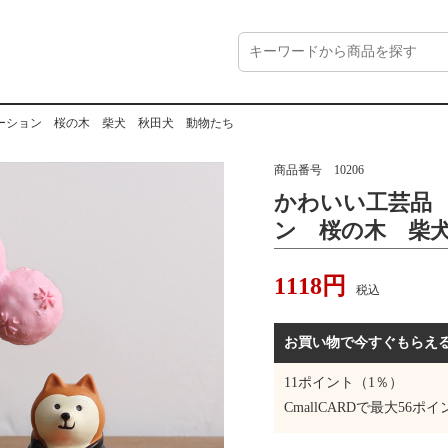
ーション 桜の木 柴犬 秋田犬 動物たち
商品番号
10206
かわいい工芸品
ン 桜の木 柴
1118
円
税込
お買い物で今すぐもらえ
11
ポイント（1％）
CmallCARDで最大
56
ポイ