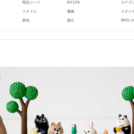
商品コード
DY1370
カテゴ
スタイル
漫画
スタイ
産地
浙江
押印LO