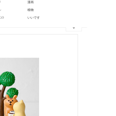
リ
漫画
ル
植物
GO
いいです