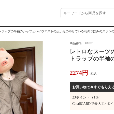
トラップの半袖のシャツとハイウエストの広い足のやせている花のつぼみのズボンの
商品番号
93282
レトロなスーツ
トラップの半袖
トの広い足のや
2274
円
ズボンのスカー
税込
お買い物で今すぐもらえ
23
ポイント（1％）
CmallCARDで最大
114
ポイ