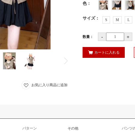
色
：
サイズ
：
S
M
L
-
+
数量：
カートに入れる
お気に入り商品に追加
パターン
その他
パンツ