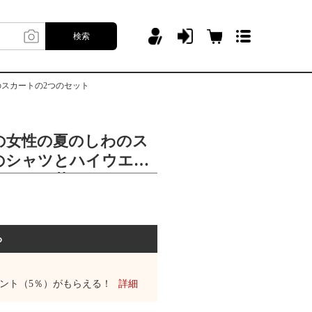
検索
スカートの2つのセット
の女性の夏のしわのス
のシャツとハイウエス
せている花のつぼみの
トの2つのセット
る
ント（5％）がもらえる！
詳細