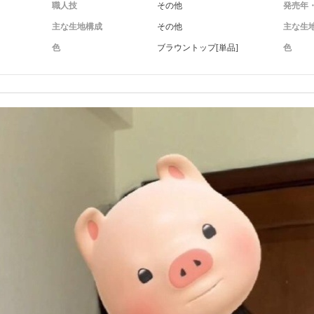
職人技
その他
発売年
主な生地構成
その他
主な生地
色
ブラウントップ[単品]
色