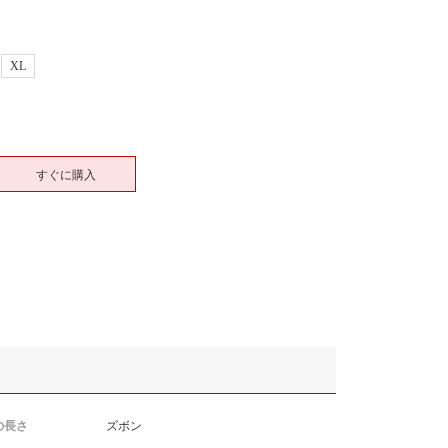
XL
すぐに購入
の長さ
ズボン