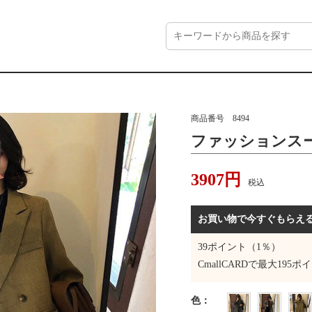
商品番号
8494
ファッションス
3907
円
税込
お買い物で今すぐもらえ
39
ポイント（1％）
CmallCARDで最大
195
ポイ
色
：