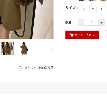
サイズ
：
S
M
L
-
+
数量：
カートに入れる
お気に入り商品に追加