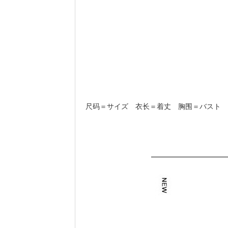
尺码＝サイズ 衣长＝着丈 胸围＝バスト 