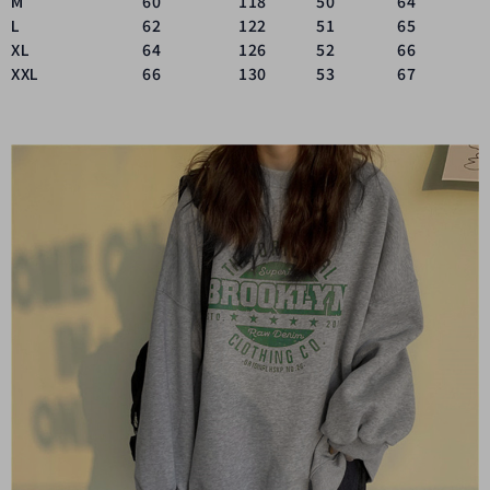
M
60
118
50
64
L
62
122
51
65
XL
64
126
52
66
XXL
66
130
53
67