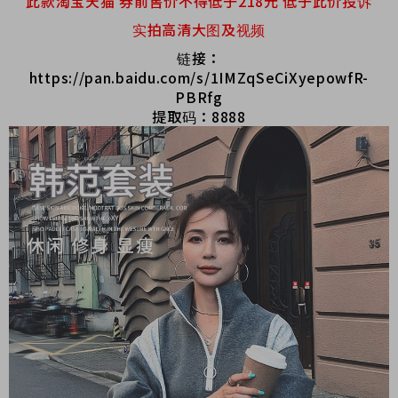
此款淘宝天猫 券前售价不得低于218元 低于此价投诉
实拍高清大图及视频
链接：
https://pan.baidu.com/s/1IMZqSeCiXyepowfR-
PBRfg
提取码：8888