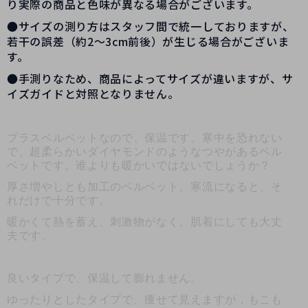
り実際の商品と色味が異なる場合がございます。
●サイズの測り方はスタッフ間で統一しておりますが、
若干の誤差（約2～3cm前後）が生じる場合がございま
す。
●手測りなため、商品によってサイズが違いますが、サ
イズガイドと対照となりません。
プラスベルベットなので、保温です。寒中を恐れない
で、超柔らかいダイヤモンドのようなつやがあるベル
ベットです。
谁
よりも暖かいではないでしょうか？
厚さ増やしとも加工のベルベット、寒流になると、そ
れだけで十分です。
暖かくて熱を蓄え、刺激物がなく、肌着にしても大丈
夫です。
良いタイプで、保温して膨れません。
ゆったりとしたタイプで、痩せて見えますが，もこも