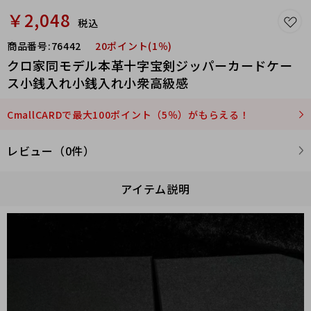
￥2,048
税込
商品番号:
76442
20ポイント(1％)
クロ家同モデル本革十字宝剣ジッパーカードケー
ス小銭入れ小銭入れ小衆高級感
CmallCARDで最大100ポイント（5％）がもらえる！
レビュー（0件）
アイテム説明