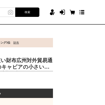
検索
キング3位
財布
短い財布広州対外貿易通
のキャビアの小さい香
0財布を包みます。
る