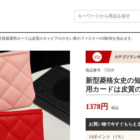
外貿易通用カードは皮質のキャビアの小さい香のファスナーの0財布を包みます。
カテゴリラン
商品番号
73519
新型菱格女史の
用カードは皮質
のファスナーの
1378
円
税込
お買い物で今すぐもらえ
14
ポイント（1％）