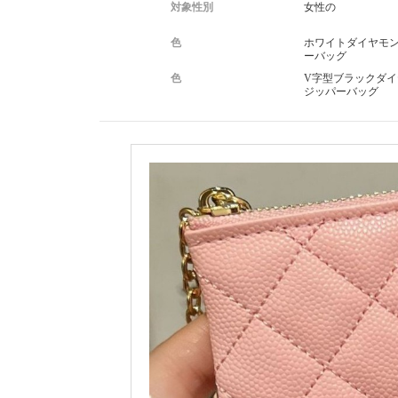
対象性別
女性の
色
ホワイトダイヤモ
新款上市
ーバッグ
菱格拉链包
色
V字型ブラックダイ
ジッパーバッグ
黑白粉红四色
通用型号