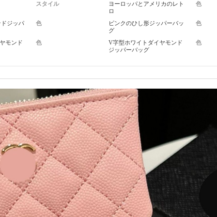
スタイル
ヨーロッパとアメリカのレト
色
ロ
ンドジッパ
色
ピンクのひし形ジッパーバッ
色
グ
ヤモンド
色
V字型ホワイトダイヤモンド
色
ジッパーバッグ