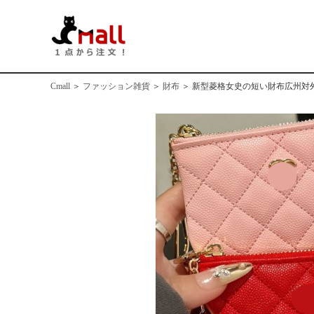
Cmall
＞
ファッション雑貨
＞
財布
＞
新型菱格女史の短い財布広州対