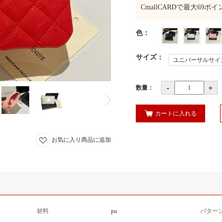
CmallCARDで最大
69
ポイ
色
：
サイズ
：
ユニバーサルサイ
-
+
数量：
カートに入れる
お気に入り商品に追加
材料
pu
パター