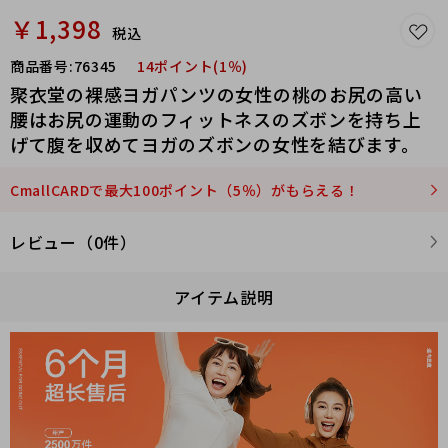
￥1,398
税込
商品番号:
76345
14ポイント(1％)
聚衣堂の裸感ヨガパンツの女性の桃のお尻の高い
腰はお尻の運動のフィットネスのズボンを持ち上
げて腹を収めてヨガのズボンの女性を結びます。
CmallCARDで最大100ポイント（5％）がもらえる！
レビュー（0件）
アイテム説明