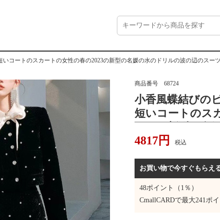
いコートのスカートの女性の春の2023の新型の名媛の水のドリルの波の辺のスー
商品番号
68724
小香風蝶結びの
短いコートのス
2023の新型の
4817
円
辺のスーツ
税込
お買い物で今すぐもらえ
48
ポイント（1％）
CmallCARDで最大
241
ポイ