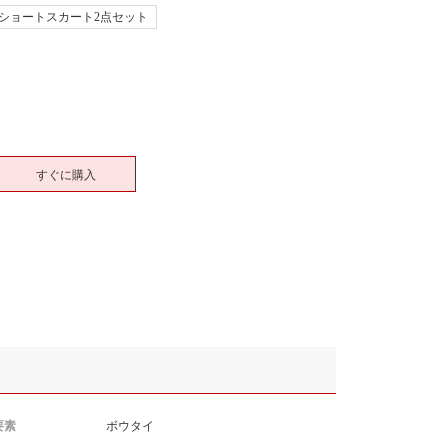
 ショートスカート2点セット
すぐに購入
要素
ボウタイ