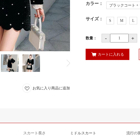
カラー
：
ブラックコート +
サイズ
：
S
M
L
-
+
数量：
カートに入れる
お気に入り商品に追加
スカート長さ
ミドルスカート
流行の