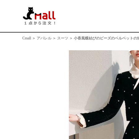
Cmall
＞
アパレル
＞
スーツ
＞
小香風蝶結びのビーズのベルベットの短