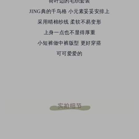
荷叶边的毛织套装
JING典的千鸟格
小元素妥妥安排上
采用晴棉纱线 柔软不易变形
上身一点也不显得厚重
小短裤做中裤版型 更好穿搭
可可爱爱的