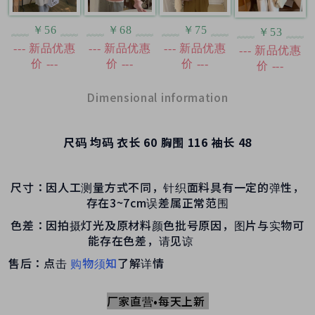
￥56
￥68
￥75
￥53
--- 新品优惠
--- 新品优惠
--- 新品优惠
--- 新品优惠
价 ---
价 ---
价 ---
价 ---
Dimensional information
尺码
均码
衣长
60
胸围
116
袖长
48
尺寸：因人工测量方式不同，针织面料具有一定的弹性，
存在3~7cm误差属正常范围
色差：因拍摄灯光及原材料颜色批号原因，图片与实物可
能存在色差，请见谅
售后：点击
购物须知
了解详情
厂家直营•每天上新