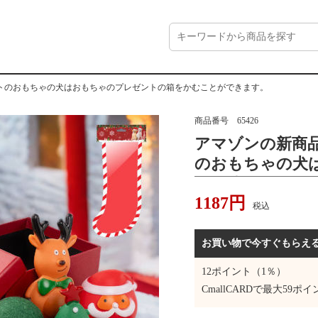
トのおもちゃの犬はおもちゃのプレゼントの箱をかむことができます。
商品番号
65426
アマゾンの新商
のおもちゃの犬
トの箱をかむこ
1187
円
税込
お買い物で今すぐもらえ
12
ポイント（1％）
CmallCARDで最大
59
ポイ