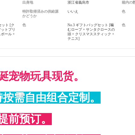
出身地
浙江省義烏市
箱内の
特許取得済みの供給源
いいえ
色
かどうか
セット [ク
色
No.3 ギフトバッグセット [噛
色
フットプリ
むロープ + サンタクロースの
スボール +
頭 + クリスマススティック +
テニス]