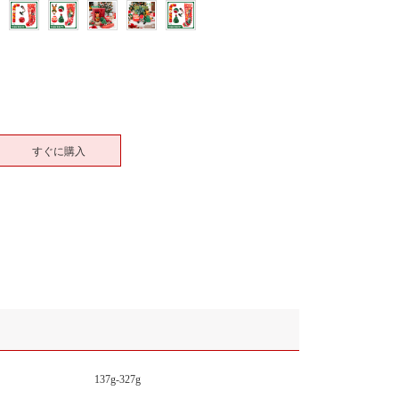
すぐに購入
137g-327g