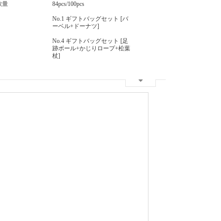
数量
84pcs/100pcs
No.1 ギフトバッグセット [バ
ーベル+ドーナツ]
No.4 ギフトバッグセット [足
跡ボール+かじりロープ+松葉
杖]