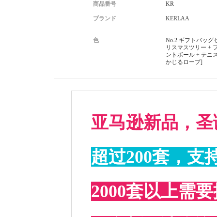
商品番号
KR
ブランド
KERLAA
色
No.2 ギフトバッグ
リスマスツリー + 
ントボール + テニ
かじるロープ]