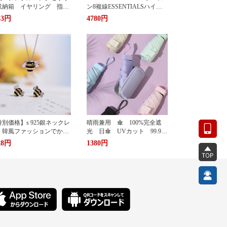
収納箱 イヤリング 指
ン8複線ESSENTIALSハイス
 多機能 アクセサリーボ
トリート1977アルファベット
33円
4780円
クス ジュエリーケース ジ
Tシャツカップル半袖
エリーボックス 持ち運び
帯用 コンパクト 持ちやす
 小物入れ イアリン
 ピアス 首飾り アクセ
リー ケース
別価格】s 925銀ネックレ
晴雨兼用 傘 100%完全遮
 韓風ファッションでかわ
光 日傘 UVカット 99.9%
い 蜂ペンダント
紫外線対策 UVケア 折りた
28円
1380円
たみ傘 遮光 遮熱 撥水
耐風 軽量 熱中症対策 お
しゃれ コンパクト かわい
い