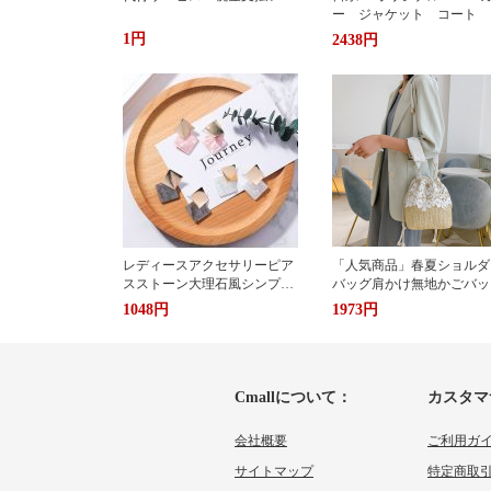
ー ジャケット コート 
か ふわもこ ボアフリー
1円
2438円
ス ユニセックス 男女
ストリート おしゃれ
レディースアクセサリーピア
「人気商品」春夏ショルダ
スストーン大理石風シンプル
バッグ肩かけ無地かごバッ
エレガント3色
大容量出かけ
1048円
1973円
Cmallについて：
カスタマ
会社概要
ご利用ガ
サイトマップ
特定商取