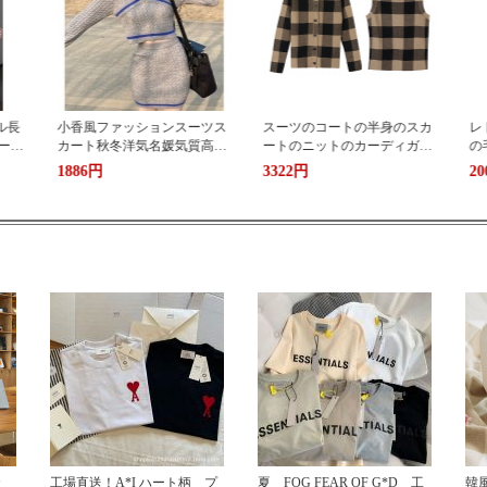
ツス
スーツのコートの半身のスカ
レトロな格子の小さい香の風
フ
高級
ートのニットのカーディガン
の毛はオーバーの半スカート
コ
2点
のスカートのズボンのブラウ
のスーツの単列はボタンを掛
3322円
2005円
3
ニーの紋様の女性のスーツの
けて痩せています。
秋の3つのセットのlin
カ
工場直送！A*I ハート柄 プ
夏 FOG FEAR OF G*D 工
韓