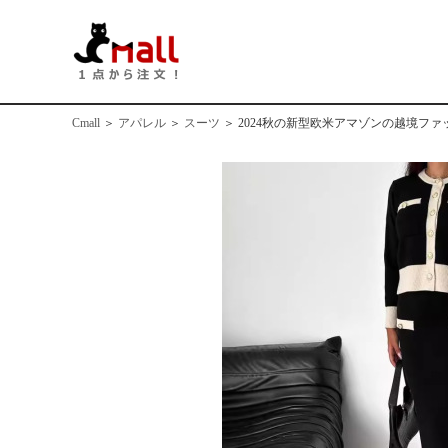
Cmall
＞
アパレル
＞
スーツ
＞
2024秋の新型欧米アマゾンの越境フ