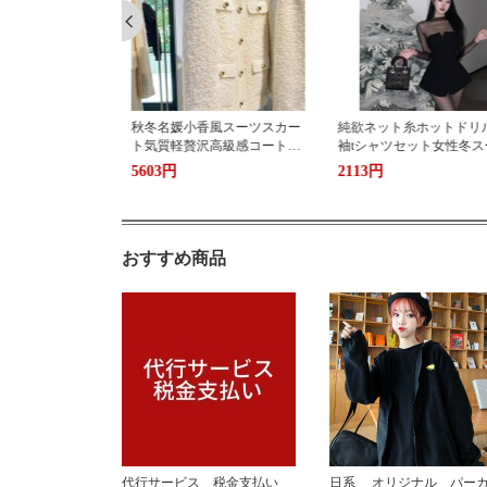
香風スーツスカー
純欲ネット糸ホットドリル長
小香風ファッションスー
沢高級感コート毛
袖tシャツセット女性冬スーツ
カート秋冬洋気名媛気質
スリーブワンピー
胸気質名媛上着2点セット
感ニットヒップスカート
2113円
1886円
ト女性
セット女性
おすすめ商品
代行サービス 税金支払い
日系 オリジナル パー