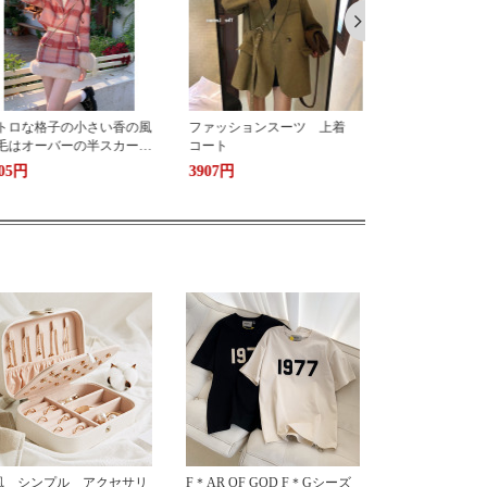
ァッションスーツ 上着
格子 小さいスーツ 上着
フランス式小
ート
女 スーツ
夏名媛気質重
ベスト上着百
907円
2788円
2807円
ンツ
風 シンプル アクセサリ
F＊AR OF GOD F＊Gシーズ