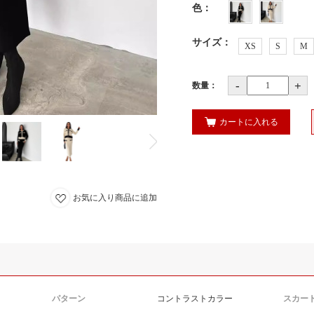
色
：
サイズ
：
XS
S
M
-
+
数量：
カートに入れる
お気に入り商品に追加
パターン
コントラストカラー
スカー