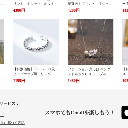
暖
リント Ｔシャツ ホットプ
場直送！プリント Ｔシャ
ー
リント 半袖 男女兼用 ユ
ツ ホットプリント 半袖
輪
4380円
4280円
14
兼用
ニセックス おしゃれ スト
男女兼用 ユニセックス お
ッ
リート ブランドＴシャツ
しゃれ ストリート ブラン
ュ
ドＴシャツ
携
い
グ
サ
ー
【特別価格】ins レトロ風
ファッション 葉っぱ ペンダ
【特
グ
ヒップホップ風 リング シ
ントネックレス シンプル 誕
ス
ンプルデザイン ファッショ
生日プレゼント 人気アクセサ
い
1199円
1380円
10
ン 個性 s 925純銀 オーダ
リー レディースファッション
ーメイド 指輪 女性 簡
新作ネックレス necklace ギフ
単 冷たい風 人差し指
ト プレゼント
サービス：
スマホでもCmallを楽しもう！
イド
引法に基づく表記