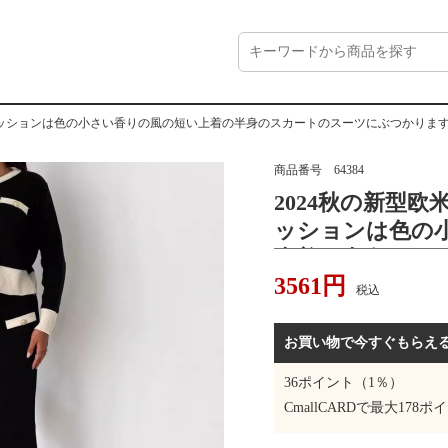
ァッションは色の小さい香りの風の短い上着の半身のスカートのスーツにぶつかりま
商品番号
64384
2024秋の新型
ッションは色の
上着の半身のス
3561
円
かります。
税込
お買い物で今すぐもらえ
36
ポイント（1％）
CmallCARDで最大
178
ポイ