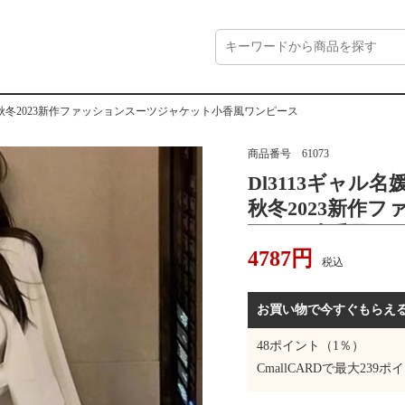
性秋冬2023新作ファッションスーツジャケット小香風ワンピース
商品番号
61073
Dl3113ギャル
秋冬2023新作
ケット小香風ワ
4787
円
税込
お買い物で今すぐもらえ
48
ポイント（1％）
CmallCARDで最大
239
ポイ