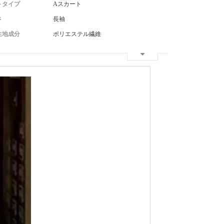
トタイプ
Aスカート
さ
長袖
生地成分
ポリエステル繊維