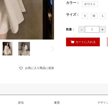
カラー
：
ホワイト
サイズ
：
S
M
L
-
+
数量：
カートに入れる
お気に入り商品に追加
産地
東莞
デザイ