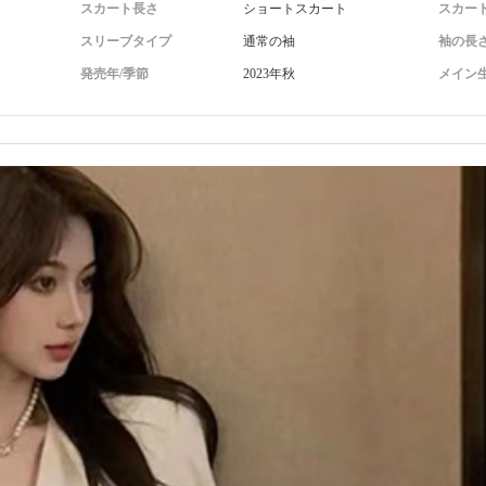
スカート長さ
ショートスカート
スカー
スリーブタイプ
通常の袖
袖の長
発売年/季節
2023年秋
メイン