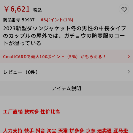
￥6,621
税込
商品番号:
59937
66ポイント(1％)
2023新型ダウンジャケット冬の男性の中長タイプ
のカップルの屋外では、ガチョウの防寒服のコー
トが湿っている
CmallCARDで最大100ポイント（5％）がもらえる！
レビュー（0件）
アイテム説明
工厂直销 款式多 性价比高
大力支持 快手 抖音 淘宝 天猫 拼多多 京东 速卖通 亚马逊