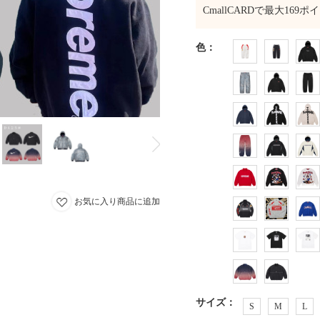
CmallCARDで最大
169
ポイ
色
：
お気に入り商品に追加
サイズ
：
S
M
L