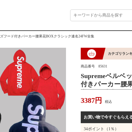
リーズフード付きパーカー腰果花BOXクラシック連名24FW全集
カテゴリランキ
商品番号
85631
Supremeベル
付きパーカー腰果
名24FW全集
3387
円
税込
お買い物で今すぐもらえ
34
ポイント（1％）