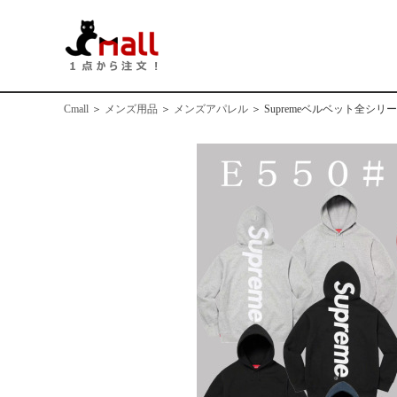
Cmall
＞
メンズ用品
＞
メンズアパレル
＞
Supremeベルベット全シ