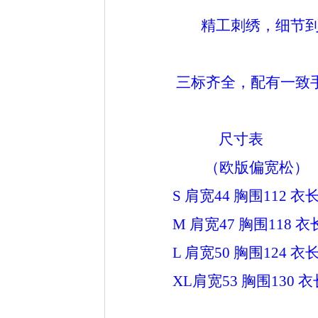
精工刺绣，细节到
三标齐全，配有一致手
尺寸表
（欧版偏宽松）
S 肩宽44 胸围112 衣长6
M 肩宽47 胸围118 衣长7
L 肩宽50 胸围124 衣长7
XL肩宽53 胸围130 衣长7