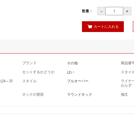
-
+
数量：
カートに入れる
ブランド
その他
商品番
セットするかどうか
はい
スタイ
24～35
スタイル
プルオーバー
ライナ
わらず
ネックの形状
ラウンドネック
袖丈