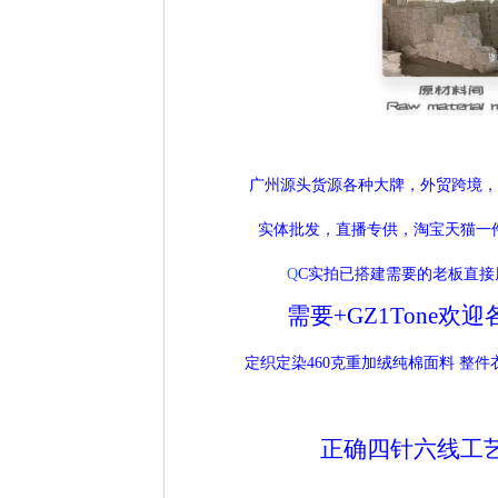
广州源头货源各种大牌，外贸跨境，
实体批发，直播专供，淘宝天猫一件
Q
C实拍已搭建需要的老板直接
需要+GZ1Tone欢迎
定织定染460克重加绒纯棉面料 整件衣
正确四针六线工