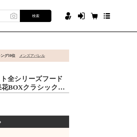
検索
ング10位
メンズアパレル
ベット全シリーズフード
花BOXクラシック連
る