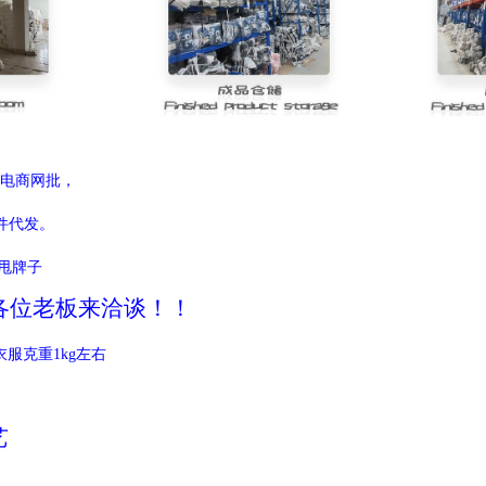
电商网批，
代发。
甩牌子
各位老板来洽谈！！
服克重1kg左右
艺