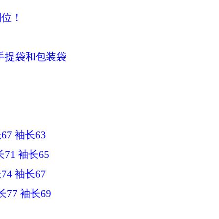
位！
提袋和包装袋
7 袖长63
1 袖长65
4 袖长67
7 袖长69