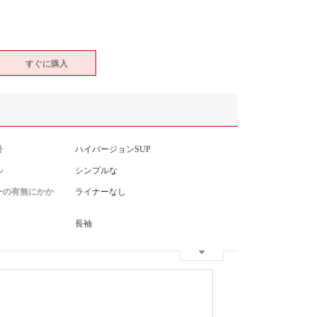
すぐに購入
号
ハイバージョンSUP
ル
シンプルな
ーの有無にかか
ライナーなし
長袖