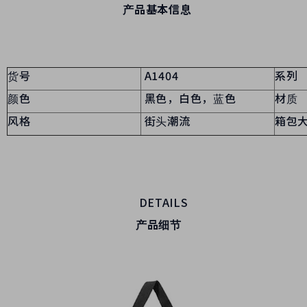
产品基本信息
货号
A1404
系列
颜色
黑色，白色，蓝色
材质
风格
街头潮流
箱包
DETAILS
产品细节