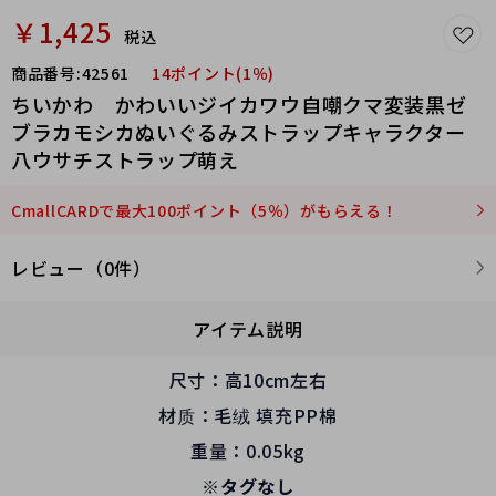
￥1,425
税込
商品番号:
42561
14ポイント(1％)
ちいかわ かわいいジイカワウ自嘲クマ変装黒ゼ
ブラカモシカぬいぐるみストラップキャラクター
八ウサチストラップ萌え
CmallCARDで最大100ポイント（5％）がもらえる！
レビュー（0件）
アイテム説明
尺寸：高10cm左右
材质：毛绒 填充PP棉
重量：0.05kg
※タグなし