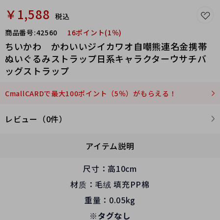
￥1,588
税込
商品番号:
42560
16ポイント(1％)
ちいかわ かわいいジイカワオ自嘲熊連名金携帯
ぬいぐるみストラップ日系キャラクターウサチバ
ッグストラップ
CmallCARDで最大100ポイント（5％）がもらえる！
レビュー（0件）
アイテム説明
尺寸：高10cm
材质：毛绒 填充PP棉
重量：0.05kg
※タグなし