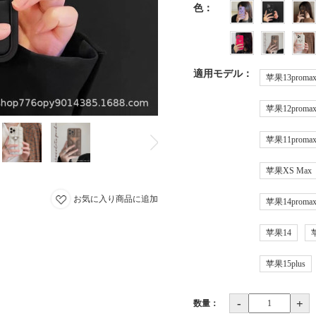
色
：
適用モデル
：
苹果13proma
苹果12proma
苹果11proma
苹果XS Max
お気に入り商品に追加
苹果14proma
苹果14
苹果15plus
-
+
数量：