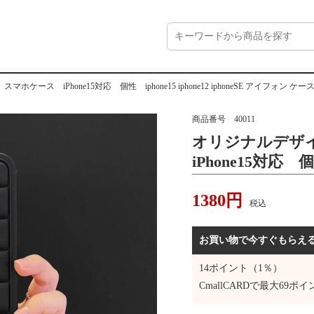
ース iPhone15対応 個性 iphone15 iphone12 iphoneSE アイフォン ケース カバー i
商品番号
40011
オリジナルデザ
iPhone15対応 個性
iphoneSE ア
1380
円
iphoneケース 
税込
スマホカバー iPho
お買い物で今すぐもらえ
14
ポイント（1％）
CmallCARDで最大
69
ポイ