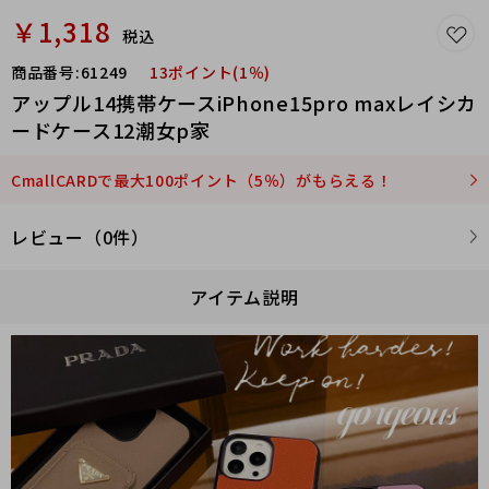
￥1,318
税込
商品番号:
61249
13ポイント(1％)
アップル14携帯ケースiPhone15pro maxレイシカ
ードケース12潮女p家
CmallCARDで最大100ポイント（5％）がもらえる！
レビュー（0件）
アイテム説明