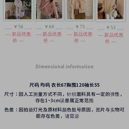
￥56
￥68
￥75
￥53
--- 新品优惠
--- 新品优惠
--- 新品优惠
--- 新品优惠
价 ---
价 ---
价 ---
价 ---
Dimensional information
尺码
均码
衣长67胸围120袖长55
尺寸：因人工测量方式不同，针织面料具有一定的弹性，
存在1~3cm误差属正常范围
色差：因拍摄灯光及原材料颜色批号原因，图片与实物可
能存在色差，请见谅