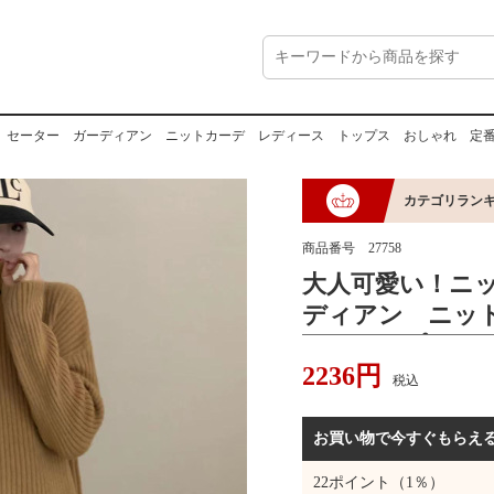
セーター ガーディアン ニットカーデ レディース トップス おしゃれ 定番 かわいい 
カテゴリランキ
商品番号
27758
大人可愛い！ニ
ディアン ニッ
ス トップス 
2236
円
いい シンプル
税込
レトロ ゆった
厚手
お買い物で今すぐもらえ
22
ポイント（1％）