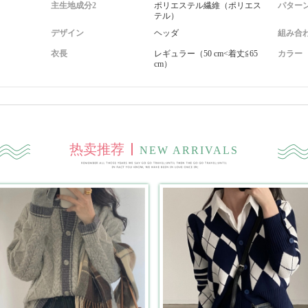
主生地成分2
ポリエステル繊維（ポリエス
パター
テル）
デザイン
ヘッダ
組み合
衣長
レギュラー（50 cm<着丈≦65
カラー
cm）
热卖推荐
NEW ARRIVALS