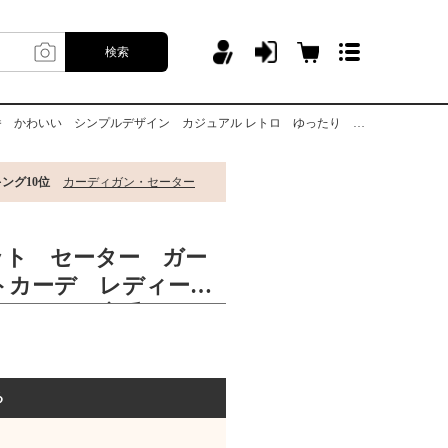
検索
シンプルデザイン カジュアル レトロ ゆったり 暖かい 防寒 中厚手
ング10位
カーディガン・セーター
ット セーター ガー
トカーデ レディー
おしゃれ 定番 かわ
デザイン カジュアル
り 暖かい 防寒 中
る