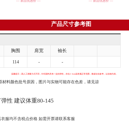
--- 新品优惠价 ---
--- 新品优惠价 ---
产品尺寸参考图
胸围
肩宽
袖长
114
-
-
温馨提示；因人工测量方式不同，针织面料具有一定的弹性，存在2~4cm误差属正常范围，数据仅供参考，以实物为准。
批号原因，图片与实物可能存在色差，请见谅
弹性 建议体重80-145
格 如需开票请联系客服