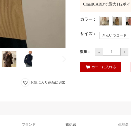
CmallCARDで最大
112
ポイ
カラー
：
サイズ
：
きんいつコード
-
+
数量：
カートに入れる
お気に入り商品に追加
ブランド
篠伊思
生地名