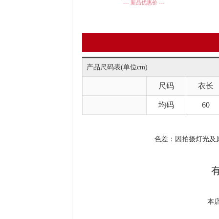
--- 新品优惠价 ---
产品尺码表
(单位cm)
尺码
衣长
均码
60
色差：因拍摄灯光及原材料颜色
有
本店衣服均不含税点价