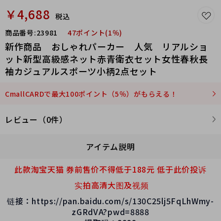
￥4,688
税込
商品番号:
23981
47ポイント(1％)
新作商品 おしゃれパーカー 人気 リアルショ
ット新型高級感ネット赤青衛衣セット女性春秋長
袖カジュアルスポーツ小柄2点セット
CmallCARDで最大100ポイント（5％）がもらえる！
レビュー（0件）
アイテム説明
此款淘宝天猫 券前售价不得低于188元 低于此价投诉
实拍高清大图及视频
链接：https://pan.baidu.com/s/130C25lj5FqLhWmy-
zGRdVA?pwd=8888