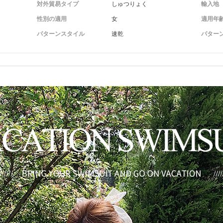
対外貿易タイプ
しゅつりょく
輸入地
性別の適用
女
適用年
パターンスタイル
速乾
パター