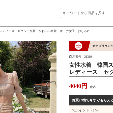
 レディース セクシー水着 かわいい水着 オトナ女子 おしゃれ
カテゴリラン
商品番号
21319
女性水着 韓国
レディース セ
水着 オトナ女
4040
円
税込
お買い物で今すぐもらえ
40
ポイント（1％）