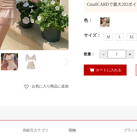
CmallCARDで最大
202
ポイ
色
：
サイズ
：
M
L
XL
-
+
数量：
カートに入れる
お気に入り商品に追加
供給元カテゴリ
現物
ブラン