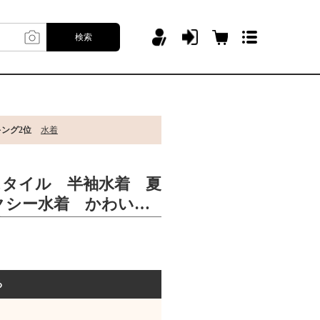
検索
キング2位
水着
スタイル 半袖水着 夏
クシー水着 かわいい
子 おしゃれ
る