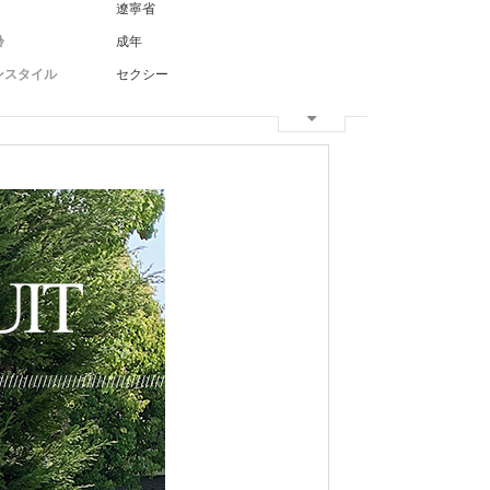
遼寧省
齢
成年
ンスタイル
セクシー