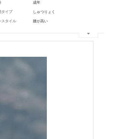
齢
成年
易タイプ
しゅつりょく
ンスタイル
腰が高い