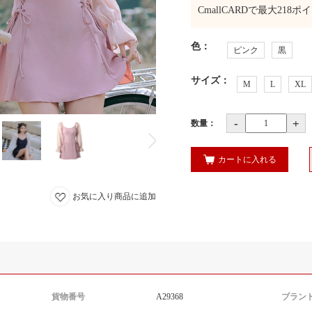
CmallCARDで最大
218
ポイ
色
：
ピンク
黒
サイズ
：
M
L
XL
-
+
数量：
カートに入れる
お気に入り商品に追加
貨物番号
A29368
ブラン