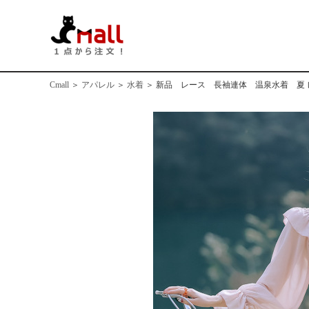
Cmall
＞
アパレル
＞
水着
＞
新品 レース 長袖連体 温泉水着 夏