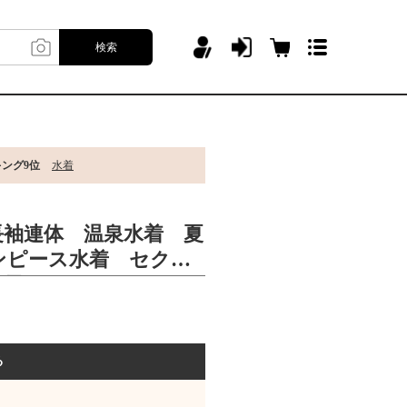
検索
キング9位
水着
長袖連体 温泉水着 夏
ンピース水着 セクシ
女子 おしゃれ
る