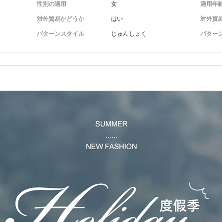
性別の適用
女
適用年
対外貿易かどうか
はい
対外貿
パターンスタイル
じゅんしょく
パター