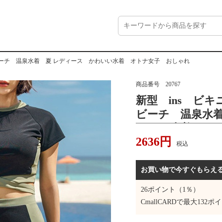
ビーチ 温泉水着 夏 レディース かわいい水着 オトナ女子 おしゃれ
商品番号
20767
新型 ins ビ
ビーチ 温泉水着
わいい水着 オ
2636
円
税込
お買い物で今すぐもらえ
26
ポイント（1％）
CmallCARDで最大
132
ポイ