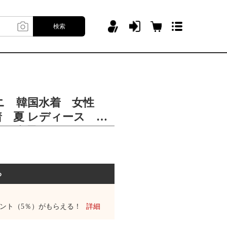
検索
キニ 韓国水着 女性
 夏 レディース か
トナ女子 おしゃれ
る
ント（5％）がもらえる！
詳細