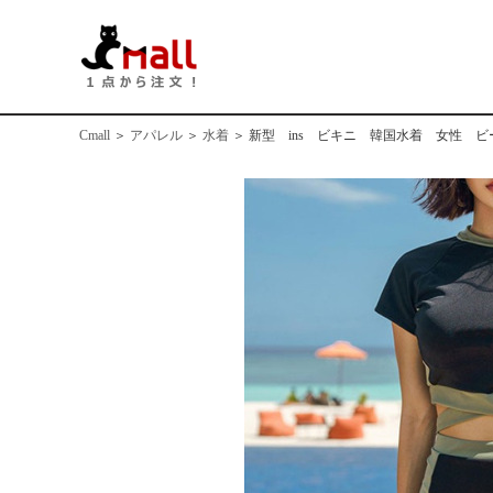
Cmall
＞
アパレル
＞
水着
＞
新型 ins ビキニ 韓国水着 女性 