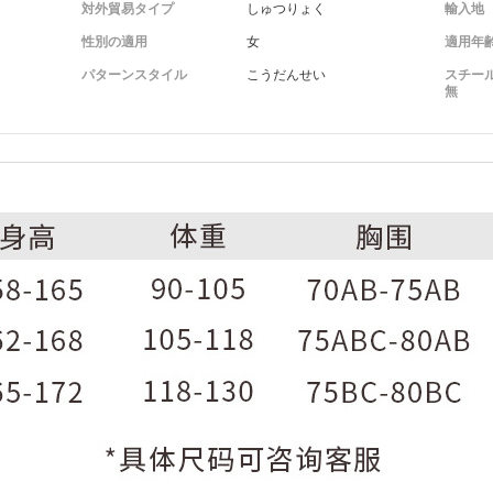
対外貿易タイプ
しゅつりょく
輸入地
性別の適用
女
適用年
パターンスタイル
こうだんせい
スチー
無