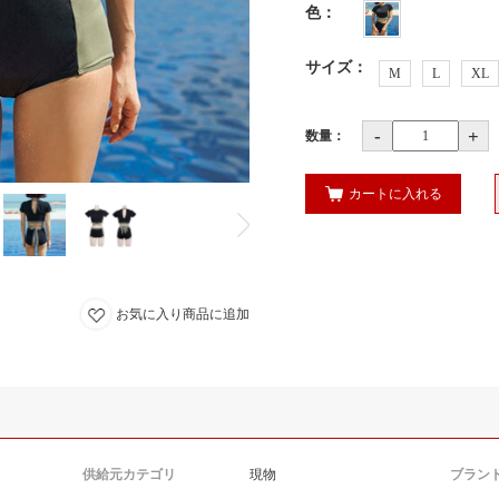
色
：
サイズ
：
M
L
XL
-
+
数量：
カートに入れる
お気に入り商品に追加
供給元カテゴリ
現物
ブラン