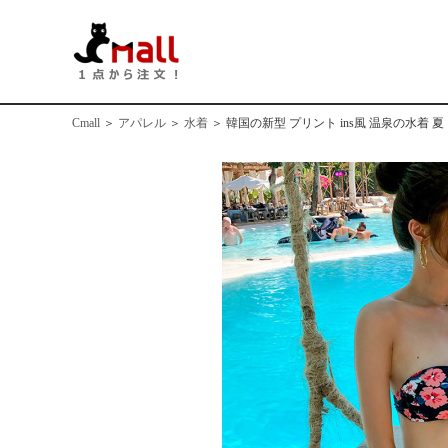
Cmall
＞
アパレル
＞
水着
＞
韓国の新型 プリント ins風 温泉の水着