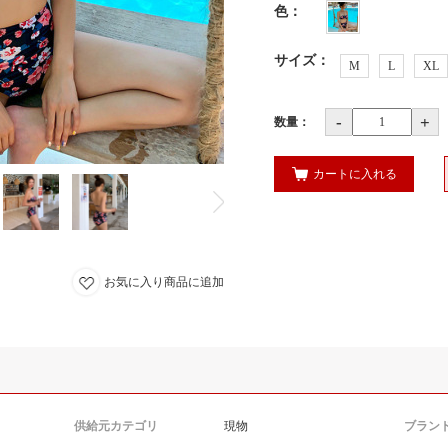
色
：
サイズ
：
M
L
XL
-
+
数量：
カートに入れる
お気に入り商品に追加
供給元カテゴリ
現物
ブラン