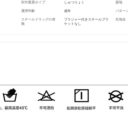
対外貿易タイプ
しゅつりょく
産地
適用年齢
成年
パター
スチールドラッグの有
ブラジャー付きスチールブラ
生地名
無
ケットなし