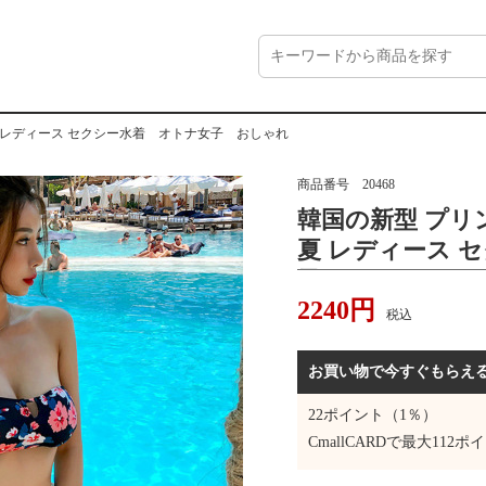
 夏 レディース セクシー水着 オトナ女子 おしゃれ
商品番号
20468
韓国の新型 プリン
夏 レディース 
子 おしゃれ
2240
円
税込
お買い物で今すぐもらえ
22
ポイント（1％）
CmallCARDで最大
112
ポイ